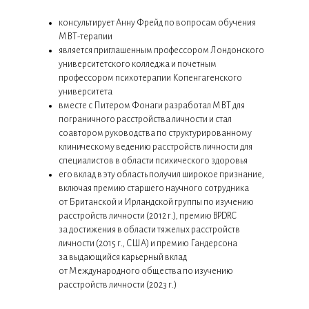
консультирует Анну Фрейд по вопросам обучения
МВТ-терапии
является приглашенным профессором Лондонского
университетского колледжа и почетным
профессором психотерапии Копенгагенского
университета
вместе с Питером Фонаги разработал МВТ для
пограничного расстройства личности и стал
соавтором руководства по структурированному
клиническому ведению расстройств личности для
специалистов в области психического здоровья
его вклад в эту область получил широкое признание,
включая премию старшего научного сотрудника
от Британской и Ирландской группы по изучению
расстройств личности (2012 г.), премию BPDRC
за достижения в области тяжелых расстройств
личности (2015 г., США) и премию Гандерсона
за выдающийся карьерный вклад
от Международного общества по изучению
расстройств личности (2023 г.)